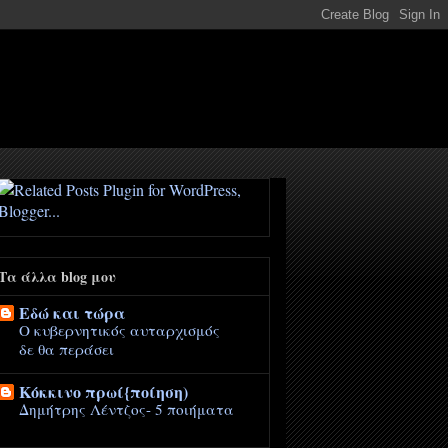
Τα άλλα blog μου
Eδώ και τώρα
Ο κυβερνητικός αυταρχισμός
δε θα περάσει
Κόκκινο πρωί{ποίηση)
Δημήτρης Λέντζος- 5 ποιήματα