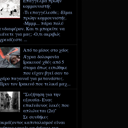
Επάγγελμα πρώην
κομμουνιστής
-Τι επαγγέλεσθε; -Είμαι
πρώην κομμουνιστής.
-Μμμμ... πάρα πολύ
ενδιαφέρον. Και τι μπορείτε να
κάνετε για μας; -Ο,τι ακριβώς
χρειάζεστε ...
Από το μίσος στο χάος
Άγρια δολοφονία
Ιρακινού χθές από 5
άτομα όπως ειπώθηκε
που είχαν βγεί σαν το
χάρο παγανιά για μετανάστες.
Πριν τον Ιρακινό που τελικά μαχ...
"Συζήτηση για την
εξουσία- Ενας
επικίνδυνος λεκές που
απλώνεται (2ο)"
Σε συνθήκες
ακμάζοντος καπιταλισμού είναι
μάταιο κανείς να ψάχνει για