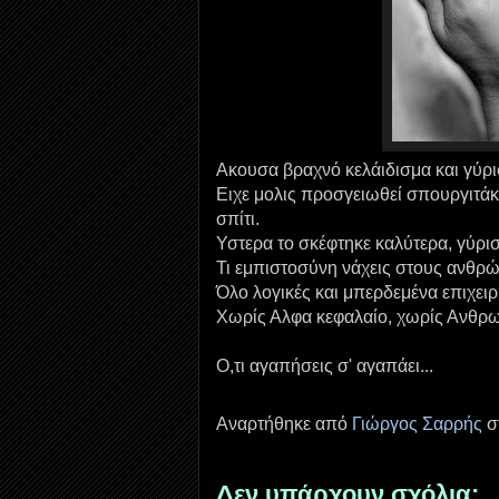
Ακουσα βραχνό κελάιδισμα και γύρι
Ειχε μολις προσγειωθεί σπουργιτάκ
σπίτι.
Υστερα το σκέφτηκε καλύτερα, γύρισ
Τι εμπιστοσύνη νάχεις στους ανθρ
Όλο λογικές και μπερδεμένα επιχει
Χωρίς Αλφα κεφαλαίο, χωρίς Ανθρ
Ο,τι αγαπήσεις σ' αγαπάει...
Αναρτήθηκε από
Γιώργος Σαρρής
σ
Δεν υπάρχουν σχόλια: