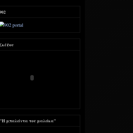
902
Σκέψου
"Η μπαλάντα του μαλάκα"