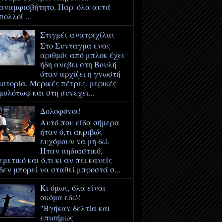
αναμφισβήτητο. Παρ' όλα αυτά
πολλοί ...
Στιγμές ανατριχίλας
Στο Συνταγμα ενας
αριθμός από μπλοκ έχει
ήδη ανεβει στη Βουλή
όταν αρχίζει η γνωστή
ιστορία. Μερικές πέτρες, μερικές
μολότωφ και στη συνεχει...
Δολοφόνοι!
Αυτό που είδα σήμερα
ήταν ό,τι ακριβώς
ευχόμουν να μη δώ.
Ηταν αηδιαστικό,
εμετικό και ό,τι κι αν πει κανείς
δεν μπορεί να σταθεί μπροστά σ...
Κι όμως, όλα είναι
ακόμα εδώ!
‎"Βγήκαν δελτία και
επισήμως