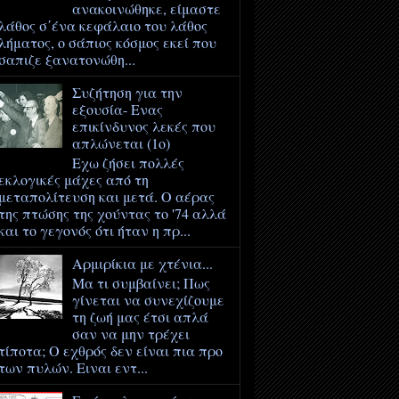
ανακοινώθηκε, είμαστε
λάθος σ΄ένα κεφάλαιο του λάθος
λήματος, ο σάπιος κόσμος εκεί που
σαπιζε ξανατονώθη...
Συζήτηση για την
εξουσία- Ενας
επικίνδυνος λεκές που
απλώνεται (1ο)
Εχω ζήσει πολλές
εκλογικές μάχες από τη
μεταπολίτευση και μετά. Ο αέρας
της πτώσης της χούντας το '74 αλλά
και το γεγονός ότι ήταν η πρ...
Αρμιρίκια με χτένια...
Μα τι συμβαίνει; Πως
γίνεται να συνεχίζουμε
τη ζωή μας έτσι απλά
σαν να μην τρέχει
τίποτα; Ο εχθρός δεν είναι πια προ
των πυλών. Ειναι εντ...