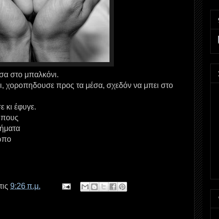
σα στο μπαλκόνι.
ι, χοροπηδουσε προς τα μέσα, σχεδόν να μπει στο
ε κι έφυγε.
ώπους
ρήματα
ωπο
τις
9:26 π.μ.