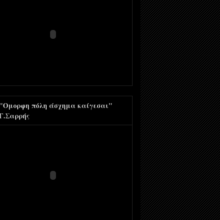
"Ομορφη πόλη άσχημα καίγεσαι"
Γ.Σαρρής