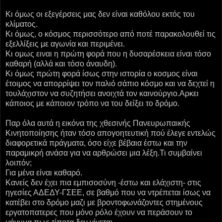
Κι όμως οι εξεγέρσεις μας δεν είναι καθόλου εκτός του
κλίματος.
Κι όμως, ο κόσμος περισσότερο από ποτέ παρακολουθεί τις
εξελλίξεις με αγωνία και περιμένει.
Κι ομως ειναι η πρώτη φορά που η δυσαρέσκεια είναι τόσο
καθαρή (αλλά και τόσο άναυδη).
Κι όμως πρώτη φορά ίσως στην ιστορία ο κοσμος είναι
έτοιμος να απορρίψει τον παλιό σάπιο κόσμο και να δεχτεί η
τουλάχιστον να συζητήσει ανοιχτά τον καινούργιο.Αρκει
κάποιος με κάποιον τρόπο να του δείξει το δρόμο.
Παρ όλα αυτά η εικόνα της χθεσινής Πανευρωπαικής
Κινητοποίησης ήταν τόσο απογοητευτική πού έλεγε εντελώς
διαφορετικά πράγματα, όσο είχε βέβαια έστω και την
παραμικρή ανάσα για να αρθρώσει μια λέξη.Τι συμβαίνει
λοιπόν;
Για μένα είναι καθαρό.
Κανείς δεν έχει πια εμπισοσύνη -έστω και ελάχιστη- στις
ηγεσίες ΑΔΕΔΥ-ΓΣΕΕ, σε βαθμό που να ντρέπεται ίσως να
κατέβει στο δρόμο μαζι με βροντοφωνάζοντες στημένους
εργατοπατερες που μόνο ρόλο έχουν να περάσουν το