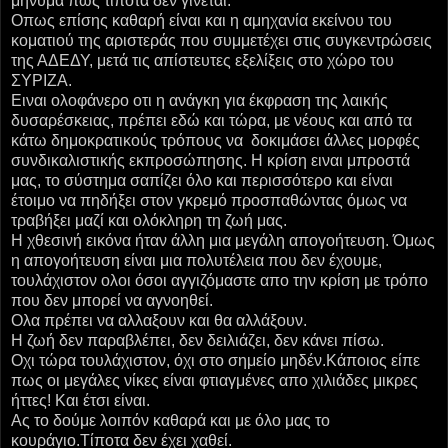
μήνυμα πως τίποτα δεν γίνεται.
Οπως επίσης καθαρή είναι και η αμηχανία εκείνου του
κοματιού της αριστεράς που συμμετέχει στις συγκεντρώσεις
της ΑΔΕΔΥ, μετά τις απίστευτες εξελίξεις στο χώρο του
ΣΥΡΙΖΑ.
Ειναι ολοφάνερο οτι η ανάγκη για έκφραση της λαικής
δυσαρέσκειας, πρέπει εδώ και τώρα, με νέους και από τα
κάτω δημοκρατικούς τρόπους να δοκιμάσει άλλες μορφές
συνδικαλιστικής εκπροσώπησης. Η κρίση ειναι μπροστά
μας, το σύστημα σαπίζει όλο και περισσότερο και είναι
έτοιμο να πηδήξει στον γκρεμό προσπαθώντας όμως να
τραβήξει μαζί και ολόκληρη τη ζωή μας.
Η χθεσινή εικόνα ήταν άλλη μια μεγάλη απογοήτευση. Όμως
η απογοήτευση είναι μια πολυτέλεια που δεν έχουμε,
τουλάχιστον ολοι όσοι αγγιζόμαστε απο την κρίση με τρόπο
που δεν μπορεί να αγνοηθεί.
Ολα πρέπει να αλλαξουν και θα αλλάξουν.
Η ζωή δεν παραβλέπει, δεν δειλιάζει, δεν κάνει πίσω.
Οχι τώρα τουλάχιστον, όχι στο σημείο μηδέν.Κάποιος είπε
πως οι μεγάλες νίκες είναι φτιαγμένες απο χιλιάδες μικρες
ήττες! Και έτσι είναι.
Ας το δούμε λοιπόν καθαρά και με όλο μας το
κουράγιο.Τίποτα δεν έχει χαθεί.