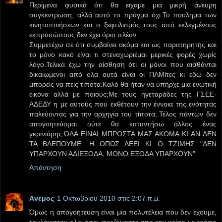
Περίμενα φυσικά ότι θα ειχαμε μια μικρή άνευρη
συγκεντρωση, αλλά αυτό το πράγμα όχι.Το πουλημα των
κινητοποιήσεων και ο ξεφτιλισμός τους από εκλεγμένους
εκπροσώπους δεν έχει όριο πλέον.
Συμμετέχω σε ότι συμβαίνει ακόμα και ως παρατηρητής και
το μόνο κακό είναι τι στεναχωριέμαι μερικές φορές χωρίς
λόγο.Τελικά έχω την αίσθηση ότι οι μόνοι που αισθάνται
δικαιωμενοι από ολα αυτά είναι οι ΠΑΜίτες κι εδώ δεν
μπορείς να πεις τίποτα.Καλό θα ήταν να υπήρχε μια ενωτική
εικόνα αλλά με ποιούς;Με τους ηγεταράδες της ΓΣΕΕ-
ΑΔΕΔΥ η με αυτούς που εκθέτουν την έννοια της ενότητας
παλεύοντας για την αρχηγία του τίποτα;.Τέλος πάντων δεν
απογοητεύομαι ούτε θα καταντήσω άλλος ένας
γκρινιάρης.ΌΛΑ ΕΙΝΑΙ ΜΠΡΟΣΤΑ ΜΑΣ ΑΚΟΜΑ ΚΙ ΑΝ ΔΕΝ
ΤΑ ΒΛΕΠΟΥΜΕ. Η ΟΠΩΣ ΛΕΕΙ ΚΙ Ο ΤΖΙΜΗΣ "ΔΕΝ
ΥΠΑΡΧΟΥΝ ΑΔΙΕΞΟΔΑ, ΜΟΝΟ ΕΞΟΔΑ ΥΠΑΡΧΟΥΝ"
Απάντηση
Aνεμος
1 Οκτωβρίου 2010 στις 2:07 π.μ.
Όμως η απογοήτευση είναι μια πολυτέλεια που δεν έχουμε,
τουλάχιστον ολοι όσοι αγγιζόμαστε απο την κρίση με τρόπο