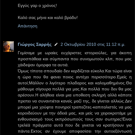
Εγγύς γαρ ο χρόνος!
Καλό σας μήνα και καλό βράδυ!
Απάντηση
Γιώργος Σαρρής
2 Οκτωβρίου 2010 στις 11:12 π.μ.
Γεμίσαμε με ωραίες ευχάριστες ιστοριούλες, για άκοπη
προσπάθεια και σύμπαντα που συνομωτούν κλπ, που μας
χάιδεψαν όμορφα τα αυτιά.
Όμως τίποτα σπουδαίο δεν κερδίζεται εύκολα.Και τώρα είναι
η ώρα που θα φανει ποιος αντέχει περισσότερο.Εμείς η
αυτοί;Μάλλον ο λιγότερο πλαδαρος και καλομαθημένος.Θα
μάθουμε σίγουρα πολλά για μας.Και πολλά που δεν θα μας
αρέσουν.Η αλήθεια είναι μια υποθεση σκληρή αλλά κάποτε
πρεπει να συναντιέται κανείς μαζί της, δε γίνεται αλλιώς.Δεν
μπορεί μια χούφτα πονηροί τραπεζίτες-καπιταλιστές να μας
κοροιδεύουν με την άδειά μας, και μείς να χειροκροτάμε με
ενθουσιασμό τους εκπρόσωπούς τους σαν σωτηρες!Ειναι
τρελέά πράγματα αυτά που δε γινεται να κρατήσουν για
πάντα.Εκτος αν έχουμε αποφασίσει την αυτοεξόντωσή