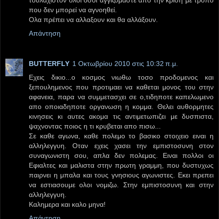
που δεν μπορεί να αγνοηθεί.
Ολα πρέπει να αλλαξουν και θα αλλάξουν.
Απάντηση
BUTTERFLY
1 Οκτωβρίου 2010 στις 10:32 π.μ.
Εχεις δικιο...ο κοσμος νιωθω τοσο προδομενος και
ξεπουλημενος που προτιμαει να καθεται μονος του στην
αφανεια, παρα να συμμετασχει σε ο,τιδηποτε καπελωμενο
απο οποιαδηποτε οργανωση η κομμα. Θελει αυθορμητες
κινησεις κι αυτες ακομα τις αντιμετωπιζει με δυσπιστα,
ψαχνοντας ποιος η τι κρυβεται απο πισω...
Σε καθε αγωνα, καθε πολεμο το βασικο στοιχειο ειναι η
αλληλεγγυη. Οταν εχεις χασει την εμπιστοσυνη στον
συναγωνιστη σου, απλα δεν πολεμας. Ειναι πολλοι οι
Εφιαλτες και μαλιστα στην πρωτη γραμμη, που δυστυχως
παιρνει η μπαλα και τους γνησιους αγωνιστες. Εκει πρεπει
να εστιασουμε ολοι νομιζω. Στην εμπιστοσυνη και στην
αλληλεγγυη.
Καλημερα και καλο μηνα!
Απάντηση